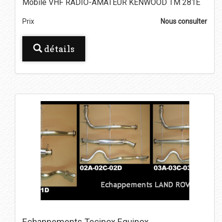
Mobile VHF RADIO-AMATEUR KENWOOD TM 281E
Prix
Nous consulter
détails
Echappements Tecinox Equinox