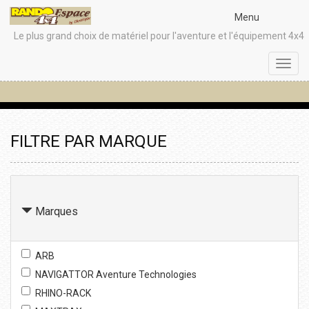
Menu
Le plus grand choix de matériel pour l'aventure et l'équipement 4x4
Toggl
navig
FILTRE PAR MARQUE
Marques
ARB
NAVIGATTOR Aventure Technologies
RHINO-RACK