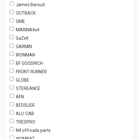
James Baroud
OUTBACK
OME
MARINA4x4
GaZell
GARMIN
IRONMAN
BF GOODRICH
FRONT RUNNER
GLOBE
STEREANCE
AFN
BEDSLIDE
ALU-CAB
TREDPRO
N4 offroads parts
WOMBAT