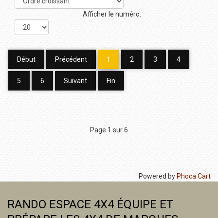
Afficher le numéro:
Début
Précédent
1
2
3
4
5
6
Suivant
Fin
Page 1 sur 6
Powered by
Phoca Cart
RANDO ESPACE 4X4 ÉQUIPE ET