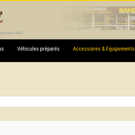
uipement 4x4
us
Véhicules préparés
Accessoires & Equipements