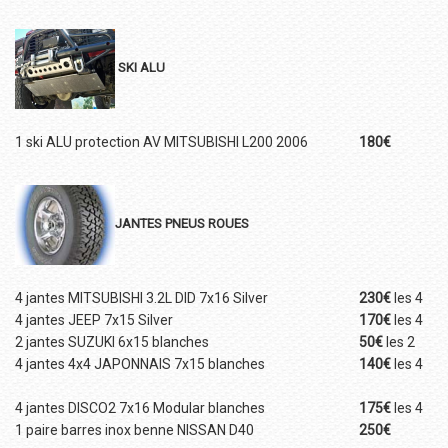
SKI ALU
1 ski ALU protection AV MITSUBISHI L200 2006
180€
JANTES PNEUS ROUES
4 jantes MITSUBISHI 3.2L DID 7x16 Silver
230€
les 4
4 jantes JEEP 7x15 Silver
170€
les 4
2 jantes SUZUKI 6x15 blanches
50€
les 2
4 jantes 4x4 JAPONNAIS 7x15 blanches
140€
les 4
4 jantes DISCO2 7x16 Modular blanches
175€
les 4
1 paire barres inox benne NISSAN D40
250€