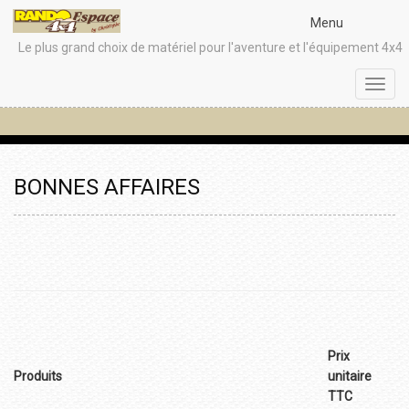
Menu
Le plus grand choix de matériel pour l'aventure et l'équipement 4x4
Toggl
navig
BONNES AFFAIRES
Prix
Produits
unitaire
TTC