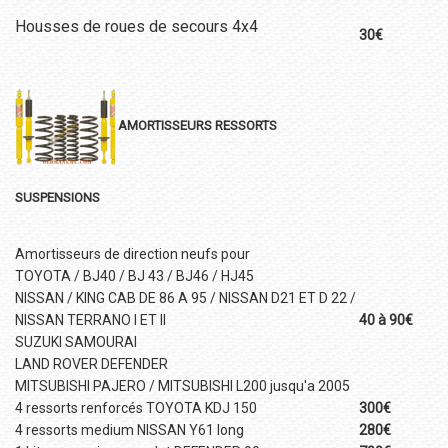
Housses de roues de secours 4x4
30€
AMORTISSEURS RESSORTS
SUSPENSIONS
Amortisseurs de direction neufs pour
TOYOTA / BJ40 / BJ 43 / BJ46 / HJ45
NISSAN / KING CAB DE 86 A 95 / NISSAN D21 ET D 22 /
NISSAN TERRANO I ET II
40 à 90€
SUZUKI SAMOURAI
LAND ROVER DEFENDER
MITSUBISHI PAJERO / MITSUBISHI L200 jusqu'a 2005
4 ressorts renforcés TOYOTA KDJ 150
300€
4 ressorts medium NISSAN Y61 long
280€