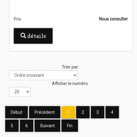
Prix
Nous consulter
détails
Trier par:
Afficher le numéro:
Début
Précédent
1
2
3
4
5
6
Suivant
Fin