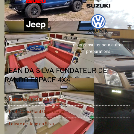
nous consulter pour autres
préparations
JEAN DA SILVA FONDATEUR DE
RANDO ESPACE 4X4
Palmarès de Jean da Silva
Pilote Consultant Organisateur
Le livre de Jean da Silva