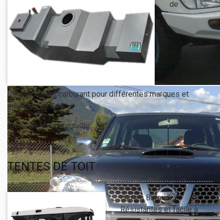
de
remplacement carburant pour différentes marques et
modèles de 4x4.
Merci de nous consulter.
TENTES DE TOIT
James Baroud :
Résistantes et facile à