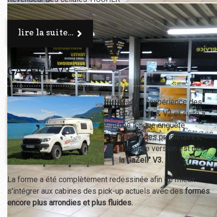
lire la suite...
GAZELL’’ V3
Grâce à l'expérience des
GaZell" V1 & V2 et suite à
une longue enquête
auprès des propiétaires,
une autre version est née :
la GaZell" V3.
La forme a été complètement redessinée afin de mieux
s'intégrer aux cabines des pick-up actuels avec des
formes
encore plus arrondies et plus fluides.