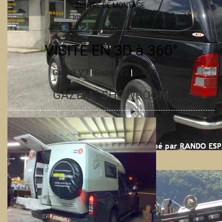
CENTRE DE MONTAGE
Installateur officiel agréé
VISITE EN 3D à 360°
GaZell V3
|
Gazell V2
|
Gazell JK
GAZELL' SHOWROOM