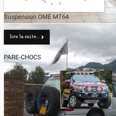
Suspension OME MT64
lire la suite...
PARE-CHOCS
Le
pare-chocs Stealhbar
ARB
offre un design
unique pour les véhicules
4x4. Les amateurs
d'offroad apprécieront sa
robustesse et sa
durabilité