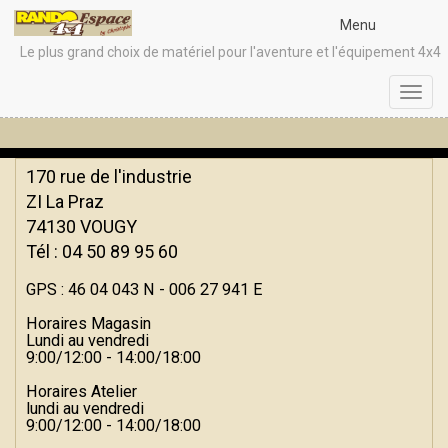
Menu
Le plus grand choix de matériel pour l'aventure et l'équipement 4x4
Toggl
navig
170 rue de l'industrie
ZI La Praz
74130 VOUGY
Tél : 04 50 89 95 60
GPS : 46 04 043 N - 006 27 941 E
Horaires Magasin
Lundi au vendredi
9:00/12:00 - 14:00/18:00
Horaires Atelier
lundi au vendredi
9:00/12:00 - 14:00/18:00