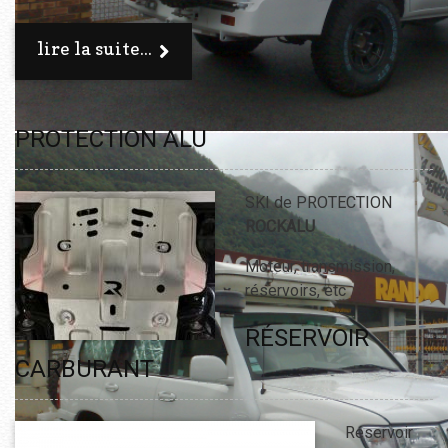
lire la suite...
PROTECTION ALU
SKI de PROTECTION
ROCKALU
Moteur, transmission,
réservoirs, etc
RÉSERVOIR
CARBURANT
Réservoir