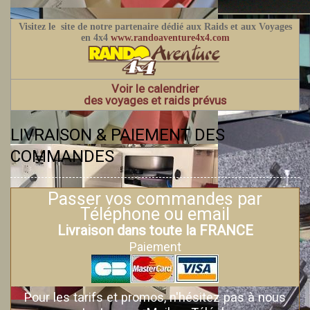
Visitez le site de notre partenaire dédié aux Raids et aux Voyages
en 4x4
www.randoaventure4x4.com
Voir le calendrier
des voyages et raids prévus
LIVRAISON & PAIEMENT DES
COMMANDES
Passer vos commandes par
Téléphone ou email
Livraison dans toute la FRANCE
Paiement
Pour les tarifs et promos, n'hésitez pas à nous