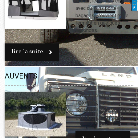
utiliser, les tentes coques
avec ou sans porte-
bagages, s'ouvrent et se
ferment en quelques
secondes.
lire la suite...
AUVENTS
Auvent circulaire
FOXWING, Auvent
IRONMAN, Auvent JAMES
BAROUD FALCON 250