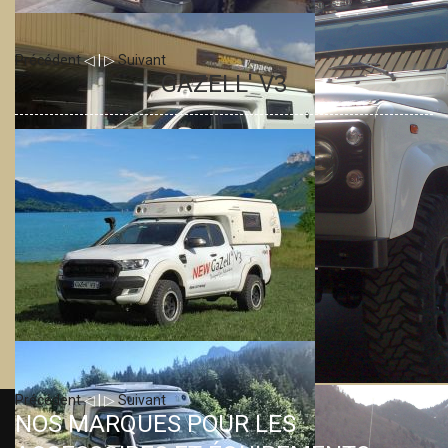
Précédent
◁ | ▷
Suivant
GAZELL' V3
Précédent
◁ | ▷
Suivant
NOS MARQUES POUR LES