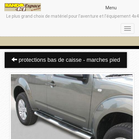
Menu
Le plus grand choix de matériel pour l'aventure et l'équipement 4x4
Toggl
navig
protections bas de caisse - marches pied